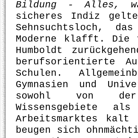
Bildung - Alles, w
sicheres Indiz gelt
Sehnsuchtsloch, da
Moderne klafft. Die 
Humboldt zurückgehe
berufsorientierte A
Schulen. Allgemei
Gymnasien und Univ
sowohl von der
Wissensgebiete al
Arbeitsmarktes kalt
beugen sich ohnmächt