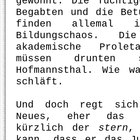
gewöhnt. Die Tüchti
Begabten und die Bet
finden allemal 
Bildungschaos. D
akademische Prolet
müssen drunten 
Hofmannsthal. Wie w
schläft.
Und doch regt sich
Neues, eher das A
kürzlich der
stern
,
kann, dass er das J