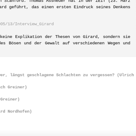
n Stanford. Thomas Assheuer hat in der ZEIT (23. März
ard geführt, das einen ersten Eindruck seines Denkens
005/13/Interview_Girard
keine Explikation der Thesen von Girard, sondern sie
des Bösen und der Gewalt auf verschiedenen Wegen und
.
wer, längst geschlagene Schlachten zu vergessen? (Ulrich
ich Greiner)
 Greiner)
ard Nordhofen)