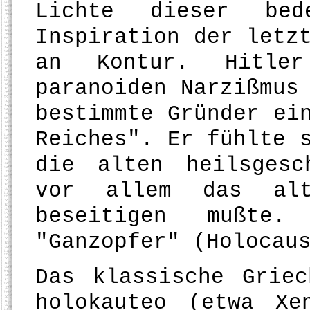
Lichte dieser bede
Inspiration der letz
an Kontur. Hitle
paranoiden Narzißmus
bestimmte Gründer ei
Reiches". Er fühlte 
die alten heilsgesc
vor allem das alt
beseitigen mußte
"Ganzopfer" (Holocau
Das klassische Grie
holokauteo (etwa X